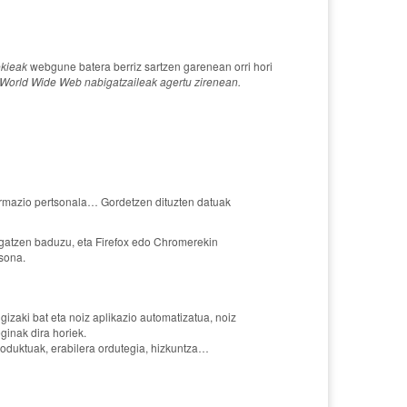
kieak
webgune batera berriz sartzen garenean orri hori
n World Wide Web nabigatzaileak agertu zirenean.
formazio pertsonala… Gordetzen dituzten datuak
igatzen baduzu, eta Firefox edo Chromerekin
tsona.
zaki bat eta noiz aplikazio automatizatua, noiz
ginak dira horiek.
produktuak, erabilera ordutegia, hizkuntza…