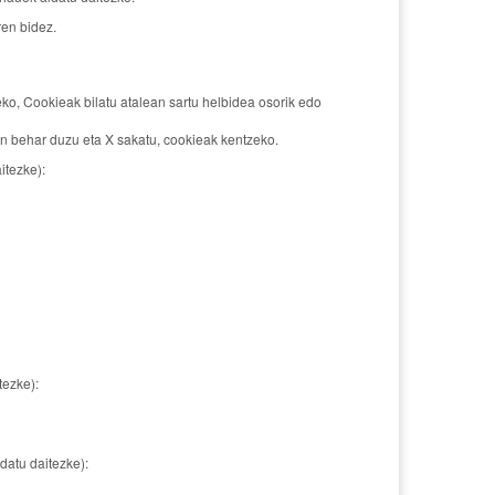
en bidez.
o, Cookieak bilatu atalean sartu helbidea osorik edo
n behar duzu eta X sakatu, cookieak kentzeko.
itezke):
tezke):
datu daitezke):