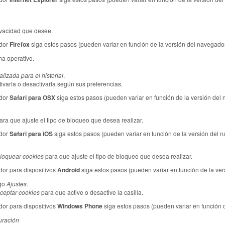
rivacidad que desee.
dor
Firefox
siga estos pasos (pueden variar en función de la versión del navegador
a operativo.
lizada para el historial
.
tivarla o desactivarla según sus preferencias.
dor
Safari para OSX
siga estos pasos (pueden variar en función de la versión del
ra que ajuste el tipo de bloqueo que desea realizar.
dor
Safari para iOS
siga estos pasos (pueden variar en función de la versión del 
loquear cookies
para que ajuste el tipo de bloqueo que desea realizar.
or para dispositivos
Android
siga estos pasos (pueden variar en función de la ver
ego
Ajustes
.
ceptar cookies
para que active o desactive la casilla.
or para dispositivos
Windows Phone
siga estos pasos (pueden variar en función d
uración