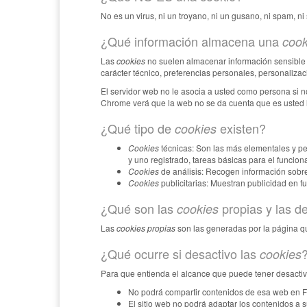
No es un virus, ni un troyano, ni un gusano, ni spam, n
¿Qué información almacena una
cook
Las
cookies
no suelen almacenar información sensible s
carácter técnico, preferencias personales, personalizac
El servidor web no le asocia a usted como persona si 
Chrome verá que la web no se da cuenta que es usted 
¿Qué tipo de
existen?
cookies
Cookies
técnicas: Son las más elementales y p
y uno registrado, tareas básicas para el funcio
Cookies
de análisis: Recogen información sobre 
Cookies
publicitarias: Muestran publicidad en f
¿Qué son las
propias y las d
cookies
Las
cookies propias
son las generadas por la página qu
¿Qué ocurre si desactivo las
cookies
Para que entienda el alcance que puede tener desactiv
No podrá compartir contenidos de esa web en Fac
El sitio web no podrá adaptar los contenidos a s