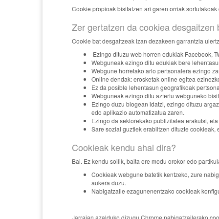
Cookie propioak bisitatzen ari garen orriak sortutakoak
Zer gertatzen da cookiea desgaitzen
Cookie bat desgaitzeak izan dezakeen garrantzia uler
Ezingo dituzu web horren edukiak Facebook, Twi
Webguneak ezingo ditu edukiak bere lehentasun
Webgune horretako arlo pertsonalera ezingo zara 
Online dendak: erosketak online egitea ezinezk
Ez da posible lehentasun geografikoak pertsonal
Webguneak ezingo ditu aztertu webguneko bisitar
Ezingo duzu blogean idatzi, ezingo dituzu arga
edo aplikazio automatizatua zaren.
Ezingo da sektorekako publizitatea erakutsi, eta
Sare sozial guztiek erabiltzen dituzte cookieak, 
Cookieak kendu ahal dira?
Bai. Ez kendu soilik, baita ere modu orokor edo partik
Cookieak webgune batetik kentzeko, zure nabigat
aukera duzu.
Nabigatzaile ezagunenentzako cookieak konfigu
Jarraian azalduko dizugu Chrome nabigatzailerako cook