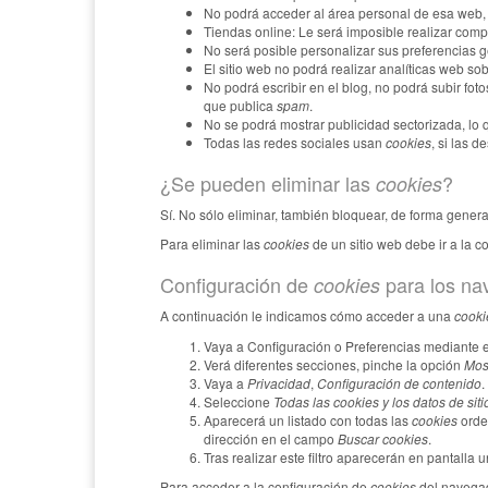
No podrá acceder al área personal de esa web
Tiendas online: Le será imposible realizar compra
No será posible personalizar sus preferencias g
El sitio web no podrá realizar analíticas web sobr
No podrá escribir en el blog, no podrá subir fo
que publica
spam
.
No se podrá mostrar publicidad sectorizada, lo q
Todas las redes sociales usan
cookies
, si las d
¿Se pueden eliminar las
?
cookies
Sí. No sólo eliminar, también bloquear, de forma genera
Para eliminar las
cookies
de un sitio web debe ir a la c
Configuración de
para los na
cookies
A continuación le indicamos cómo acceder a una
cooki
Vaya a Configuración o Preferencias mediante e
Verá diferentes secciones, pinche la opción
Mos
Vaya a
Privacidad
,
Configuración de contenido
.
Seleccione
Todas las
cookies
y los datos de siti
Aparecerá un listado con todas las
cookies
orde
dirección en el campo
Buscar cookies
.
Tras realizar este filtro aparecerán en pantalla 
Para acceder a la configuración de
cookies
del navega