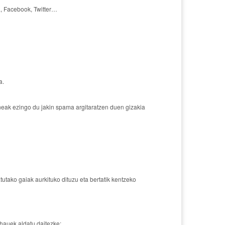
la, Facebook, Twitter…
a.
neak ezingo du jakin spama argitaratzen duen gizakia
utako gaiak aurkituko dituzu eta bertatik kentzeko
hauek aldatu daitezke: