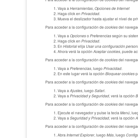
Vaya a
Herramientas
,
Opciones de Internet
Haga click en
Privacidad
.
Mueva el deslizador hasta ajustar el nivel de p
Para acceder a la configuración de
cookies
del navega
Vaya a
Opciones
o
Preferencias
según su sistem
Haga click en
Privacidad
.
En
Historial
elija
Usar una configuración persona
Ahora verá la opción
Aceptar cookies
, puede ac
Para acceder a la configuración de
cookies
del navega
Vaya a
Preferencias
, luego
Privacidad
.
En este lugar verá la opción
Bloquear cookies
pa
Para acceder a la configuración de
cookies
del navega
Vaya a
Ajustes
, luego
Safari
.
Vaya a
Privacidad y Seguridad
, verá la opción
B
Para acceder a la configuración de
cookies
del navegad
Ejecute el navegador y pulse la tecla
Menú
, lu
Vaya a
Seguridad y Privacidad
, verá la opción
A
Para acceder a la configuración de
cookies
del navegad
Abra
Internet Explorer
, luego
Más
, luego
Config