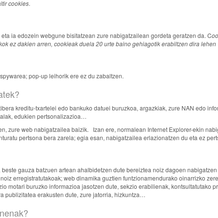
tir cookies
.
da, eta ia edozein webgune bisitatzean zure nabigatzailean gordeta geratzen da. C
oo
ok ez dakien arren, cookieak duela 20 urte baino gehiagotik erabiltzen dira lehe
z spywarea; pop-up leihorik ere ez du zabaltzen.
atek?
tibera kreditu-txartelei edo bankuko datuei buruzkoa, argazkiak, zure NAN edo in
nalak, edukien pertsonalizazioa…
en, zure web nabigatzailea baizik. Izan ere, normalean Internet Explorer-ekin nab
uratu pertsona bera zarela; egia esan, nabigatzailea erlazionatzen du eta ez per
 beste gauza batzuen artean ahalbidetzen dute bereiztea noiz dagoen nabigatzen gi
noiz erregistratutakoak; web dinamika guztien funtzionamendurako oinarrizko zere
zio motari buruzko informazioa jasotzen dute, sekzio erabilienak, kontsultatutako 
 publizitatea erakusten dute, zure jatorria, hizkuntza…
renenak?