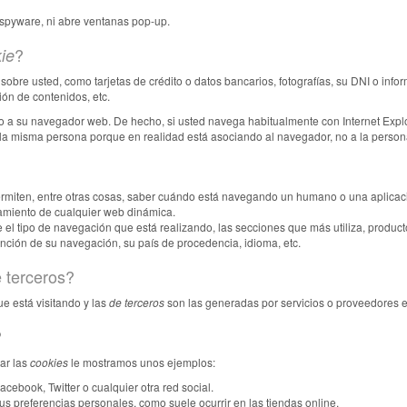
i spyware, ni abre ventanas pop-up.
?
ie
obre usted, como tarjetas de crédito o datos bancarios, fotografías, su DNI o info
ión de contenidos, etc.
no a su navegador web. De hecho, si usted navega habitualmente con Internet Expl
la misma persona porque en realidad está asociando al navegador, no a la person
ermiten, entre otras cosas, saber cuándo está navegando un humano o una aplic
namiento de cualquier web dinámica.
el tipo de navegación que está realizando, las secciones que más utiliza, producto
unción de su navegación, su país de procedencia, idioma, etc.
e terceros?
e está visitando y las
de terceros
son las generadas por servicios o proveedores e
?
ar las
cookies
le mostramos unos ejemplos:
ebook, Twitter o cualquier otra red social.
us preferencias personales, como suele ocurrir en las tiendas online.