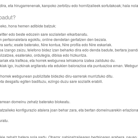
 dira, eta hirugarrenenak, kanpoko zerbitzu edo hornitzaileek sortutakoak; hala no
 badut?
tzeko, hona hemen adibide batzuk:
tter edo beste edozein sare sozialetan elkarbanatu.
 pertsonaletara egokitu, online dendetan gertatzen den bezala.
sartu; esate baterako, Nire kontua, Nire profila edo Nire eskariak.
oa izango zaizu, telefono bidez izan beharko dira edo denda badute, bertara joand
izatzea, esaterako, ordutegia, dibisa edo hizkuntza.
iak eta trafikoa, eta horrek webgunea lehiakorra izatea zailduko du.
zkiak igo, iruzkinak argitaratu eta edukien balorazioa eta puntuazioa eman. Webgu
 horrek webgunean publizitate bidezko diru-sarrerak murriztuko ditu.
eta desgaitu egiten badituzu, ezingo duzu sare sozialik erabili.
ularrean domeinu zehatz baterako blokeatu.
zaileko konfigurazio atalera joan behar zara, eta bertan domeinuarekin erlazionat
ratu.
ie zehatz batera nola sartu. Oharra: nabigatzailearen bertsioaren arabera, pauso 