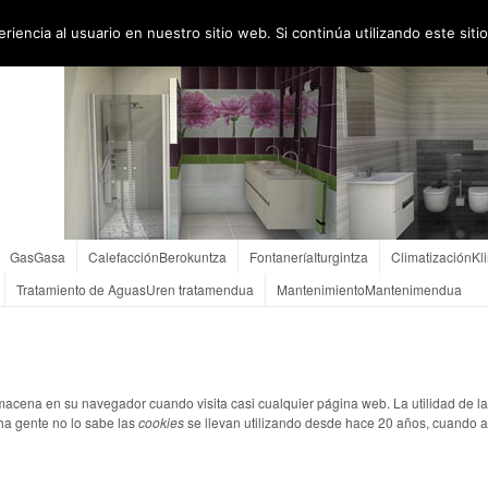
Orue Iturgintza – Fontaneros en Gernika
Orue Iturgintza – Iturginak Ge
iencia al usuario en nuestro sitio web. Si continúa utilizando este si
Presupuesto
Aurrekontuak
Enlaces
Loturak
Contacto
Kontaktua
Gas
Gasa
Calefacción
Berokuntza
Fontanería
Iturgintza
Climatización
Kl
Tratamiento de Aguas
Uren tratamendua
Mantenimiento
Mantenimendua
acena en su navegador cuando visita casi cualquier página web. La utilidad de l
a gente no lo sabe las
cookies
se llevan utilizando desde hace 20 años, cuando 