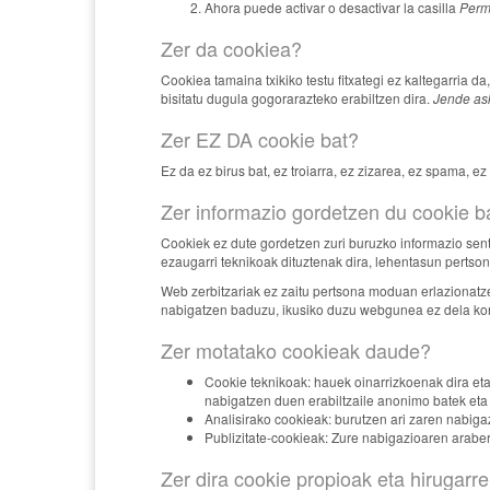
Ahora puede activar o desactivar la casilla
Permi
Zer da cookiea?
Cookiea tamaina txikiko testu fitxategi ez kaltegarria 
bisitatu dugula gogorarazteko erabiltzen dira.
Jende ask
Zer EZ DA cookie bat?
Ez da ez birus bat, ez troiarra, ez zizarea, ez spama, e
Zer informazio gordetzen du cookie b
Cookiek ez dute gordetzen zuri buruzko informazio sen
ezaugarri teknikoak dituztenak dira, lehentasun pertso
Web zerbitzariak ez zaitu pertsona moduan erlazionatz
nabigatzen baduzu, ikusiko duzu webgunea ez dela kont
Zer motatako cookieak daude?
Cookie teknikoak: hauek oinarrizkoenak dira eta
nabigatzen duen erabiltzaile anonimo batek eta 
Analisirako cookieak: burutzen ari zaren nabiga
Publizitate-cookieak: Zure nabigazioaren arabera
Zer dira cookie propioak eta hirugar