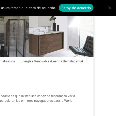
rnikan
Noticias
Proyectos
Proiektuak
tio asumiremos que está de acuerdo.
Estoy de acuerdo
imatizazioa
Energías Renovables
Energia Berriztagarriak
a
cookie
es que la web sea capaz de recordar su visita
aparecieron los primeros navegadores para la World