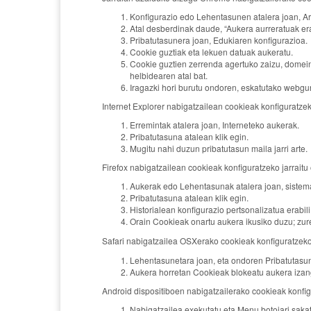
Konfigurazio edo Lehentasunen atalera joan, A
Atal desberdinak daude, “Aukera aurreratuak erak
Pribatutasunera joan, Edukiaren konfigurazioa.
Cookie guztiak eta lekuen datuak aukeratu.
Cookie guztien zerrenda agertuko zaizu, domein
helbidearen atal bat.
Iragazki hori burutu ondoren, eskatutako webgu
Internet Explorer nabigatzailean cookieak konfiguratze
Erremintak atalera joan, Interneteko aukerak.
Pribatutasuna atalean klik egin.
Mugitu nahi duzun pribatutasun maila jarri arte.
Firefox nabigatzailean cookieak konfiguratzeko jarrait
Aukerak edo Lehentasunak atalera joan, sistema
Pribatutasuna atalean klik egin.
Historialean konfigurazio pertsonalizatua erabili
Orain Cookieak onartu aukera ikusiko duzu; zu
Safari nabigatzailea OSXerako cookieak konfiguratzeko
Lehentasunetara joan, eta ondoren Pribatutasun
Aukera horretan Cookieak blokeatu aukera izan
Android dispositiboen nabigatzailerako cookieak konfig
Nabigatzailea exekutatu eta Menu botoiari saka