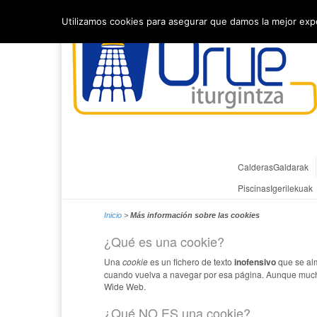
Utilizamos cookies para asegurar que damos la mejor exper
Calderas
Galdarak
Piscinas
Igerilekuak
Inicio
>
Más información sobre las cookies
¿Qué es una cookie?
Una
cookie
es un fichero de texto
inofensivo
que se alm
cuando vuelva a navegar por esa página. Aunque much
Wide Web.
¿Qué NO ES una cookie?