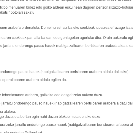
rtxibo menuaren bidez edo goiko aldean eskuinean dagoen pertsonalizazio-botoiar
utsi” botoiari sakatu.
uen arabera ordenatuta. Domeinu zehatz bateko cookieak topatzea errazago izatek
nearen cookieak pantaila batean edo gehiagotan agertuko dira. Orain aukeratu egi
ko jarraitu ondorengo pauso hauek (nabigatzailearen bertsioaren arabera aldatu da
u ondorengo pauso hauek (nabigatzailearen bertsioaren arabera aldatu daitezke):
 operatiboaren arabera aldatu egiten da.
.
re lehentasunen arabera, gaitzeko edo desgaitzeko aukera duzu.
 jarraitu ondorengo pauso hauek (nabigatzailearen bertsioaren arabera aldatu dai
a atalera.
go duzu, eta bertan egin nahi duzun blokeo mota doituko duzu.
uratzeko jarraitu ondorengo pauso hauek (nabigatzailearen bertsioaren arabera al
tu, eta ondoren Doikuntzak.