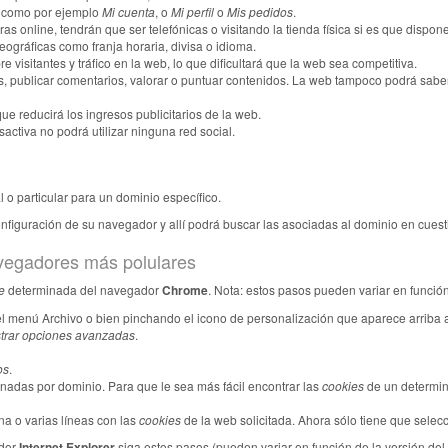
, como por ejemplo
Mi cuenta
, o
Mi perfil
o
Mis pedidos
.
s online, tendrán que ser telefónicas o visitando la tienda física si es que dispone
eográficas como franja horaria, divisa o idioma.
e visitantes y tráfico en la web, lo que dificultará que la web sea competitiva.
tos, publicar comentarios, valorar o puntuar contenidos. La web tampoco podrá sab
ue reducirá los ingresos publicitarios de la web.
esactiva no podrá utilizar ninguna red social.
l o particular para un dominio específico.
onfiguración de su navegador y allí podrá buscar las asociadas al dominio en cuest
vegadores más polulares
e
determinada del navegador
Chrome
. Nota: estos pasos pueden variar en funció
l menú Archivo o bien pinchando el icono de personalización que aparece arriba a
trar opciones avanzadas
.
os
.
nadas por dominio. Para que le sea más fácil encontrar las
cookies
de un determina
una o varias líneas con las
cookies
de la web solicitada. Ahora sólo tiene que selecc
dor
Internet Explorer
siga estos pasos (pueden variar en función de la versión del