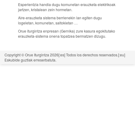
Esperientzia handia dugu komunetan erauzketa elektrikoak
jartzen, kristalean zein hormetan.
Aire-erauzketa sistema berrienekin lan egiten dugu
logeletan, komunetan, saltokietan …
Orue iturgintza enpresan (Gernika) zure kasura egokitutako
erauzketa-sistema onena topatzea bermatzen dizugu.
Copyright © Orue Iturgintza 2026[:es] Todos los derechos reservados.[:eu]
Eskubide guztiak erreserbatuta.