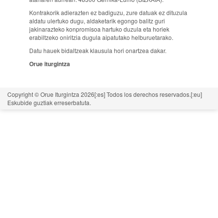
Kontrakorik adierazten ez badiguzu, zure datuak ez dituzula
aldatu ulertuko dugu, aldaketarik egongo balitz guri
jakinarazteko konpromisoa hartuko duzula eta horiek
erabiltzeko oniritzia dugula aipatutako helburuetarako.
Datu hauek bidaltzeak klausula hori onartzea dakar.
Orue iturgintza
Copyright © Orue Iturgintza 2026[:es] Todos los derechos reservados.[:eu]
Eskubide guztiak erreserbatuta.