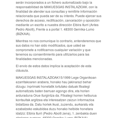
serán incorporados a un fichero automatizado bajo la
responsabilidad de MAKUESGAS INSTALAZIOAK. con la
finalidad de atender sus consultas y remitirle información
relacionada que pueda ser de su interés. Puede ejercer sus
derechos de acceso, rectificación, cancelación y oposición
mediante un escrito a nuestra dirección Elbira Iturri (Antes
Pedro Aboiti), Frente a a portal 1. 48300 Gernika-Lumo
(BIZKAIA).
Mientras no nos comunique lo contrario, entenderemos que
sus datos no han sido modificados, que usted se
compromete a notificarnos cualquier variación y que
tenemos su consentimiento para utilizarlos para las
finalidades mencionadas.
El envío de estos datos implica la aceptación de esta
cláusula.
MAKUESGAS INSTALAZIOAK
15/1999 Lege Organikoan
ezarritakoaren arabera, honako hau jakinarazi behar
dizugu: inprimaki honetatik lortutako datuak fitxategi
automatizatu baten barruan egongo dira, eta horien
arduraduna Orue iturgintza da. Fitxategi horren helburua
kontsultak argitzea eta interesatzen zaizun informazioa
bidaltzea da. Datu horiek ikusi, zuzendu, aurkaratu eta
ezabatzeko eskubidea duzu honako helbide honetara
idatziz: Elbira Iturri (Pedro Aboiti zena), 1. zenbakia duen
atariaren aurrean. 48300 Gernika-Lumo (BIZKAIA).