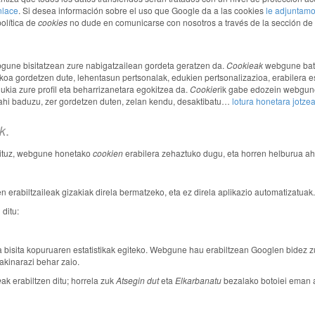
nlace
. Si desea información sobre el uso que Google da a las cookies
le adjuntamo
olítica de
cookies
no dude en comunicarse con nosotros a través de la sección de 
webgune bisitatzean zure nabigatzailean gordeta geratzen da.
Cookieak
webgune bater
koa gordetzen dute, lehentasun pertsonalak, edukien pertsonalizazioa, erabilera esta
ia zure profil eta beharrizanetara egokitzea da.
Cookie
rik
gabe
edozein webgune
hi baduzu, zer gordetzen duten, zelan kendu, desaktibatu…
lotura honetara jotze
.
k
aituz, webgune honetako
cookien
erabilera zehaztuko dugu, eta horren helburua ah
n erabiltzaileak gizakiak direla bermatzeko, eta ez direla aplikazio automatizatuak
ditu:
a bisita kopuruaren estatistikak egiteko. Webgune hau erabiltzean Googlen bidez z
kinarazi behar zaio.
e
ak erabiltzen ditu; horrela zuk
Atsegin dut
eta
Elkarbanatu
bezalako botoiei eman 