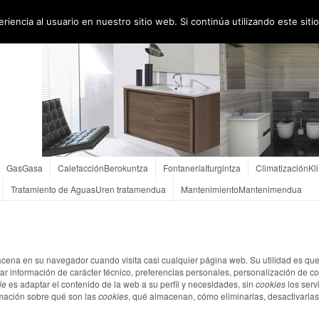
Orue Iturgintza – Fontaneros en Gernika
Orue Iturgintza – Iturginak Ge
iencia al usuario en nuestro sitio web. Si continúa utilizando este si
Presupuesto
Aurrekontuak
Enlaces
Loturak
Contacto
Kontaktua
Gas
Gasa
Calefacción
Berokuntza
Fontanería
Iturgintza
Climatización
Kl
Tratamiento de Aguas
Uren tratamendua
Mantenimiento
Mantenimendua
cena en su navegador cuando visita casi cualquier página web. Su utilidad es que
 información de carácter técnico, preferencias personales, personalización de con
ie
es adaptar el contenido de la web a su perfil y necesidades, sin
cookies
los serv
mación sobre qué son las
cookies
, qué almacenan, cómo eliminarlas, desactivarlas,