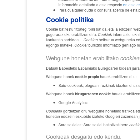
información detallada a este respecto
en este e
Para cualquier duda o consulta acerca de esta p
Cookie politika
Cookie bat testu fitxategi txiki bat da, eta ia edozein 
gogorarazteko erabiltzen dira.
Cookiek
informazio
tekni
konturako sarbidea…
Cookien
helburua webguneko eduk
egongo lirateke.
Cookiei
buruzko informazio gehiago na
Webgune honetan erabilitako
cookiea
Datuak Babesteko Espainiako Bulegoaren bideari jarr
Webgune honek
cookie propio
hauek erabiltzen ditu:
Saio-cookieak, blogean iruzkinak idazten dituzte
Webgune honek
hirugarrenen cookie
hauek erabiltzen 
Google Analytics:
Cookie
ak gordetzen ditu webgune honetako trafikoa et
honetan edozein eskubide izateko Googleri zuzenean ja
Sare sozialak: Sare sozial bakoitzak bere
cooki
Cookieak desgaitu edo kendu.