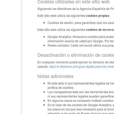
Cookies utilizadas en este sitio web
Siguiendo las directrices de la Agencia Española de P
Este sitio web utiliza las siguientes
cookies propias
:
Cookies de sesión, para garantizar que los usu
Este sitio web utiliza las siguientes
cookies de tercero
Google Analytics: Almacena
cookies
para poder 
información acerca de usted por Google. Por ta
Redes sociales: Cada red social utiliza sus pro
Desactivación o eliminación de cooki
En cualquier momento podrá ejercer su derecho de desac
usando.
Aquí le dejamos una guía rápida para los na
Notas adicionales
Ni esta web ni sus representantes legales se ha
política de
cookies
.
Los navegadores web son las herramientas en
ni sus representantes legales pueden garantizar
En algunos casos es necesario instalar
cookies
En el caso de las
cookies
de Google Analytics,
los casos en los que sea necesario para el func
adherida al Acuerdo de Puerto Seguro que garan