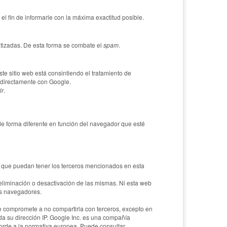
l fin de informarle con la máxima exactitud posible.
tizadas. De esta forma se combate el
spam
.
este sitio web está consintiendo el tratamiento de
o directamente con Google.
ir
.
de forma diferente en función del navegador que esté
ad que puedan tener los terceros mencionados en esta
eliminación o desactivación de las mismas. Ni esta web
s navegadores.
 compromete a no compartirla con terceros, excepto en
da su dirección IP. Google Inc. es una compañía
corde a la normativa europea. Puede consultar