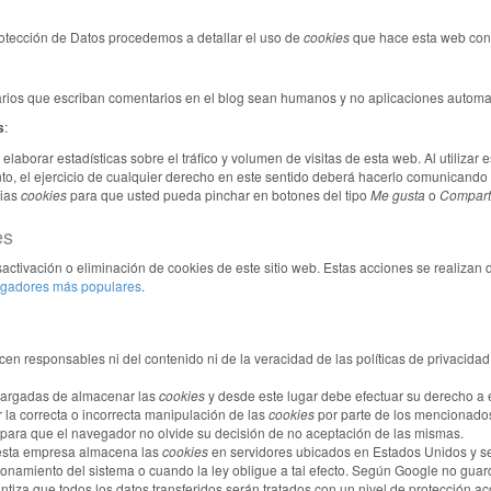
rotección de Datos procedemos a detallar el uso de
cookies
que hace esta web con e
arios que escriban comentarios en el blog sean humanos y no aplicaciones automa
s
:
elaborar estadísticas sobre el tráfico y volumen de visitas de esta web. Al utilizar 
nto, el ejercicio de cualquier derecho en este sentido deberá hacerlo comunicand
pias
cookies
para que usted pueda pinchar en botones del tipo
Me gusta
o
Compart
es
tivación o eliminación de cookies de este sitio web. Estas acciones se realizan 
vegadores más populares
.
cen responsables ni del contenido ni de la veracidad de las políticas de privacid
cargadas de almacenar las
cookies
y desde este lugar debe efectuar su derecho a 
 la correcta o incorrecta manipulación de las
cookies
por parte de los mencionado
para que el navegador no olvide su decisión de no aceptación de las mismas.
 esta empresa almacena las
cookies
en servidores ubicados en Estados Unidos y se
ionamiento del sistema o cuando la ley obligue a tal efecto. Según Google no guar
tiza que todos los datos transferidos serán tratados con un nivel de protección a