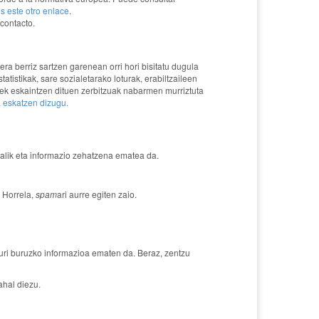
s este otro enlace
.
contacto.
a berriz sartzen garenean orri hori bisitatu dugula
tistikak, sare sozialetarako loturak, erabiltzaileen
k eskaintzen dituen zerbitzuak nabarmen murriztuta
a eskatzen dizugu.
alik eta informazio zehatzena ematea da.
. Horrela,
spam
ari aurre egiten zaio.
uri buruzko informazioa ematen da. Beraz, zentzu
ahal diezu.