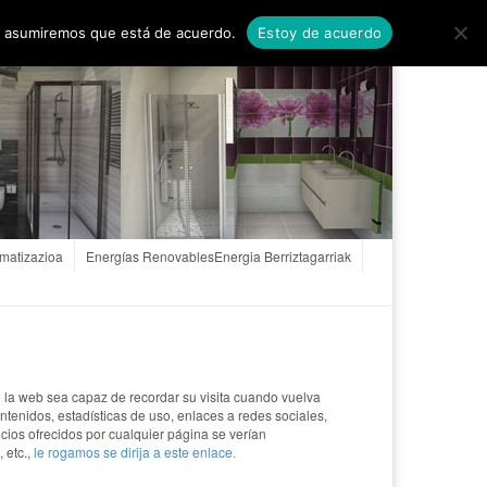
rnikan
Noticias
Proyectos
Proiektuak
tio asumiremos que está de acuerdo.
Estoy de acuerdo
imatizazioa
Energías Renovables
Energia Berriztagarriak
 la web sea capaz de recordar su visita cuando vuelva
tenidos, estadísticas de uso, enlaces a redes sociales,
icios ofrecidos por cualquier página se verían
 etc.,
le rogamos se dirija a este enlace.