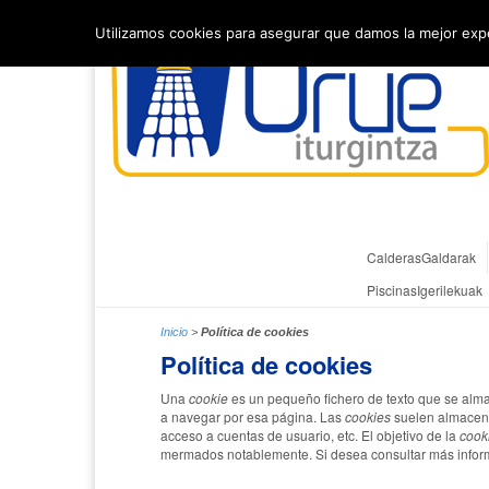
Utilizamos cookies para asegurar que damos la mejor exper
Calderas
Galdarak
Piscinas
Igerilekuak
Inicio
>
Política de cookies
Política de cookies
Una
cookie
es un pequeño fichero de texto que se alma
a navegar por esa página. Las
cookies
suelen almacenar
acceso a cuentas de usuario, etc. El objetivo de la
cook
mermados notablemente. Si desea consultar más infor