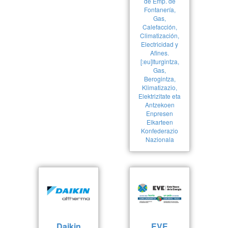
de Emp. de
Fontanería,
Gas,
Calefacción,
Climatización,
Electricidad y
Afines.
[:eu]Iturgintza,
Gas,
Berogintza,
Klimatizazio,
Elektrizitate eta
Antzekoen
Enpresen
Elkarteen
Konfederazio
Nazionala
Daikin
EVE