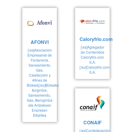
Caloryfrio.com
AFONVI
[:es]Agregador
[:es]Asociación
de Contenidos
Empresarial de
Caloryfrio.com
Fontanería,
S.A.
Saneamiento,
[:eu]Caloryfrio.com
Gas,
S.A.
Calefacción y
Afines de
Bizkaia[:eu]Bizkaiko
Iturgintza,
Saneamendu,
Gas, Berogintza
eta Antzekoen
Enpresen
Elkartea
CONAIF
[:es]Confederación