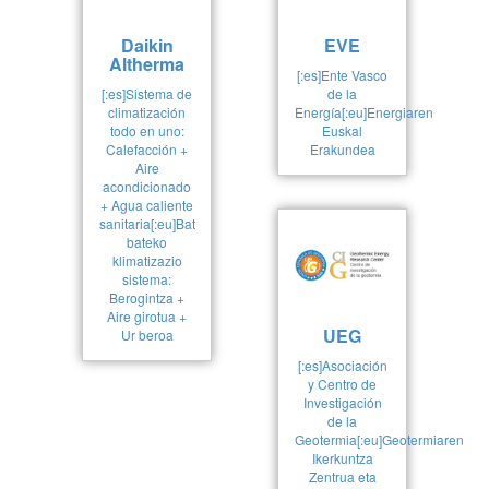
Daikin
EVE
Altherma
[:es]Ente Vasco
[:es]Sistema de
de la
climatización
Energía[:eu]Energiaren
todo en uno:
Euskal
Calefacción +
Erakundea
Aire
acondicionado
+ Agua caliente
sanitaria[:eu]Bat
bateko
klimatizazio
sistema:
Berogintza +
Aire girotua +
UEG
Ur beroa
[:es]Asociación
y Centro de
Investigación
de la
Geotermia[:eu]Geotermiaren
Ikerkuntza
Zentrua eta