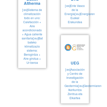
Altherma
[:es]Ente Vasco
[:es]Sistema de
de la
climatización
Energía[:eu]Energiaren
todo en uno:
Euskal
Calefacción +
Erakundea
Aire
acondicionado
+ Agua caliente
sanitaria[:eu]Bat
bateko
klimatizazio
sistema:
Berogintza +
Aire girotua +
UEG
Ur beroa
[:es]Asociación
y Centro de
Investigación
de la
Geotermia[:eu]Geotermiaren
Ikerkuntza
Zentrua eta
Elkartea