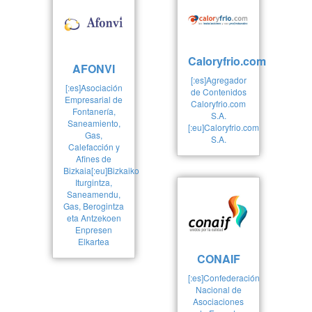
Caloryfrio.com
AFONVI
[:es]Agregador
[:es]Asociación
de Contenidos
Empresarial de
Caloryfrio.com
Fontanería,
S.A.
Saneamiento,
[:eu]Caloryfrio.com
Gas,
S.A.
Calefacción y
Afines de
Bizkaia[:eu]Bizkaiko
Iturgintza,
Saneamendu,
Gas, Berogintza
eta Antzekoen
Enpresen
Elkartea
CONAIF
[:es]Confederación
Nacional de
Asociaciones