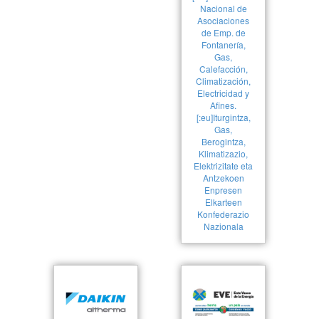
Nacional de
Asociaciones
de Emp. de
Fontanería,
Gas,
Calefacción,
Climatización,
Electricidad y
Afines.
[:eu]Iturgintza,
Gas,
Berogintza,
Klimatizazio,
Elektrizitate eta
Antzekoen
Enpresen
Elkarteen
Konfederazio
Nazionala